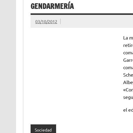
GENDARMERÍA
03/10/2012
La m
reti
coma
Garr
coma
Sche
Albe
«Con
segu
el e
Sociedad