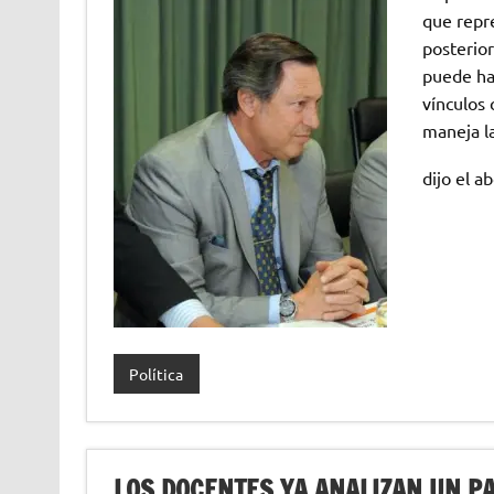
que repre
posterior
puede hac
vínculos 
maneja la
dijo el 
Política
LOS DOCENTES YA ANALIZAN UN PA