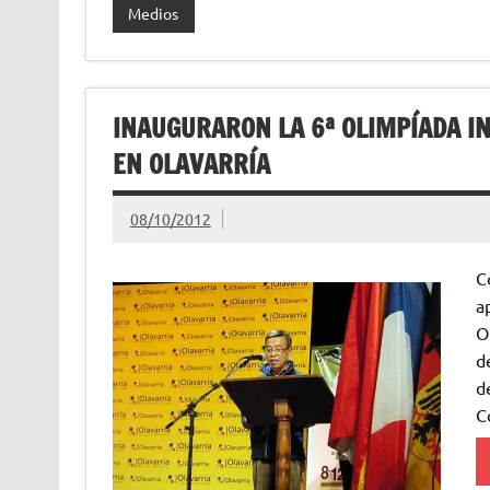
Medios
INAUGURARON LA 6ª OLIMPÍADA IN
EN OLAVARRÍA
08/10/2012
C
a
O
d
d
C