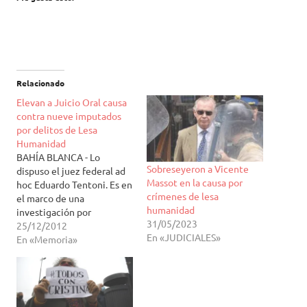
Relacionado
Elevan a Juicio Oral causa
contra nueve imputados
por delitos de Lesa
Humanidad
BAHÍA BLANCA - Lo
Sobreseyeron a Vicente
dispuso el juez federal ad
Massot en la causa por
hoc Eduardo Tentoni. Es en
crímenes de lesa
el marco de una
humanidad
investigación por
31/05/2023
violaciones a los derechos
25/12/2012
En «JUDICIALES»
humanos cometidas
En «Memoria»
durante la última
dictadura militar en
jurisdicción de la Armada
Argentina. El juez federal