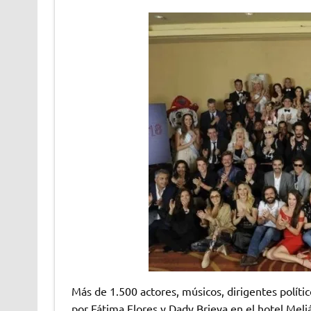
Más de 1.500 actores, músicos, dirigentes polític
por Fátima Flores y Dady Brieva en el hotel Meliá 