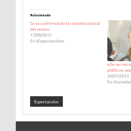
Relacionado
Se va conformando la cartelera teatral
del verano
17/09/2012
En «Espectaculos»
«De ser neces
público», as
26/07/2013
En «Socieda
Espectaculos