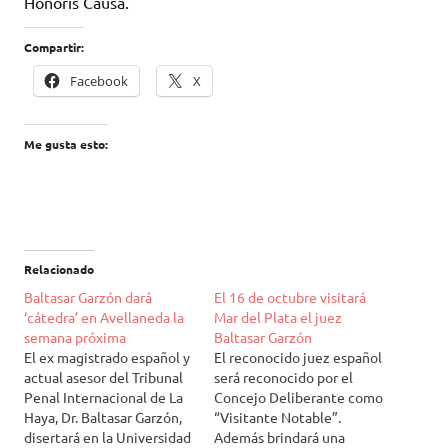
Honoris Causa.
Compartir:
Facebook
X
Me gusta esto:
Relacionado
Baltasar Garzón dará
El 16 de octubre visitará
‘cátedra’ en Avellaneda la
Mar del Plata el juez
semana próxima
Baltasar Garzón
El ex magistrado español y
El reconocido juez español
actual asesor del Tribunal
será reconocido por el
Penal Internacional de La
Concejo Deliberante como
Haya, Dr. Baltasar Garzón,
“Visitante Notable”.
disertará en la Universidad
Además brindará una