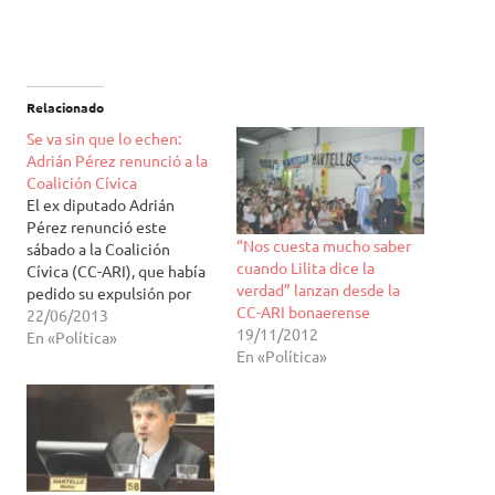
Relacionado
Se va sin que lo echen:
Adrián Pérez renunció a la
Coalición Cívica
El ex diputado Adrián
Pérez renunció este
“Nos cuesta mucho saber
sábado a la Coalición
cuando Lilita dice la
Cívica (CC-ARI), que había
verdad” lanzan desde la
pedido su expulsión por
CC-ARI bonaerense
haberse incorporado al
22/06/2013
19/11/2012
Frente Renovador que
En «Política»
En «Política»
lidera el intendente de
Tigre, Sergio Massa.
Voceros de Pérez
reconocieron que el ex
diputado aceptó ocupar el
séptimo lugar en la lista de
Massa,…