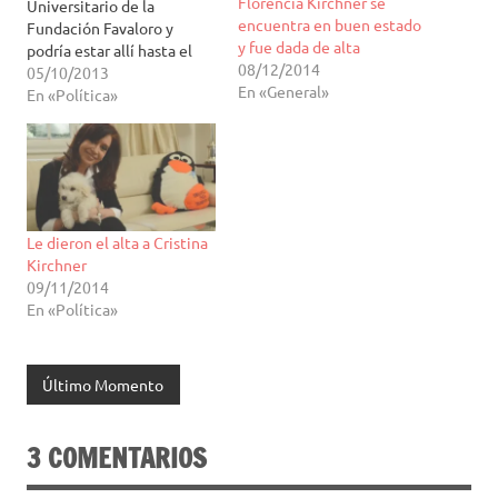
Florencia Kirchner se
Universitario de la
encuentra en buen estado
Fundación Favaloro y
y fue dada de alta
podría estar allí hasta el
08/12/2014
domingo. La presidente
05/10/2013
En «General»
Cristina Kirchner ingresó
En «Política»
este sábado al Hospital
Universitario de la
Fundación Favaloro, en el
barrio porteño de
Monserrat, para realizarse
chequeos médicos de
Le dieron el alta a Cristina
rutina y podría permanecer
Kirchner
internada allí hasta…
09/11/2014
En «Política»
Último Momento
3 COMENTARIOS