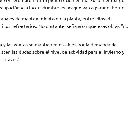
ero y retomaron ritmo pleno recién en marzo. Sin embargo,
cupación y la incertidumbre es porque van a parar el horno”.
rabajos de mantenimiento en la planta, entre ellos el
rillos refractarios. No obstante, señalaron que esas obras “no
ía y las ventas se mantienen estables por la demanda de
isten las dudas sobre el nivel de actividad para el invierno y
er bravos”.