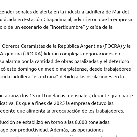
ncender señales de alerta en la industria ladrillera de Mar del
, ubicada en Estación Chapadmalal, advirtieron que la empresa
edio de un escenario de “incertidumbre” y caída de la
e Obreros Ceramistas de la República Argentina (FOCRA) y la
a Argentina (UOCRA) lideran complejas negociaciones en
u alarma por la cantidad de obras paralizadas y el deterioro
ublicó este domingo un medio marplatense, desde trabajadores
ida ladrillera “es extraña” debido a las oscilaciones en la
ón alcanza los 13 mil toneladas mensuales, durante gran parte
icativa. Es que a fines de 2025 la empresa detuvo las
cedente que alimenta la preocupación de los trabajadores.
ucción se estabilizó en torno a las 8.000 toneladas
ago por productividad. Además, las operaciones