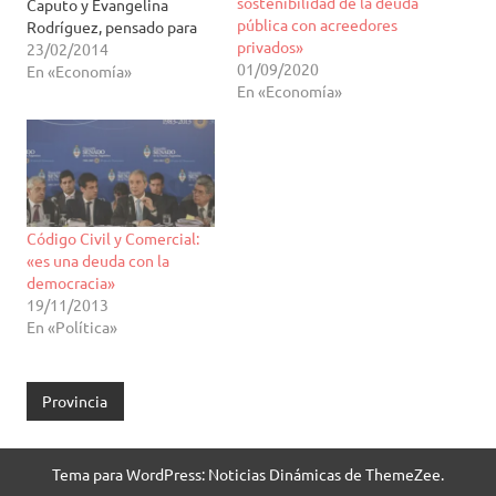
sostenibilidad de la deuda
Caputo y Evangelina
pública con acreedores
Rodríguez, pensado para
privados»
que los infractores no
23/02/2014
01/09/2020
puedan vulnerar las
En «Economía»
En «Economía»
sanciones incluidas en la
Ley de Defensa del
Consumidor. El oficialismo,
también bonaerense, sigue
con la lupa en los grandes
comercios. Según la
iniciativa, las…
Código Civil y Comercial:
«es una deuda con la
democracia»
19/11/2013
En «Política»
Provincia
Tema para WordPress: Noticias Dinámicas de ThemeZee.