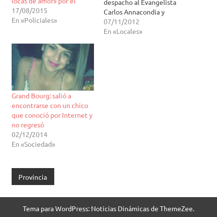
locas de amor» por él
despacho al Evangelista
17/08/2015
Carlos Annacondia y
En «Policiales»
conversó con el acerca de
07/11/2012
las diez jornadas de
En «Locales»
predicación que darán en
San Justo. Durante la
reunión que se extendió
por más de una hora el
Intendente estuvo
acompañado por la
Grand Bourg: salió a
concejal María…
encontrarse con un chico
que conoció por Internet y
no regresó
02/12/2014
En «Sociedad»
Provincia
Tema para WordPress: Noticias Dinámicas de ThemeZee.