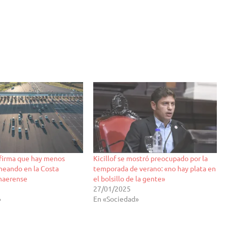
irma que hay menos
Kicillof se mostró preocupado por la
aneando en la Costa
temporada de verano: «no hay plata en
onaerense
el bolsillo de la gente»
27/01/2025
»
En «Sociedad»