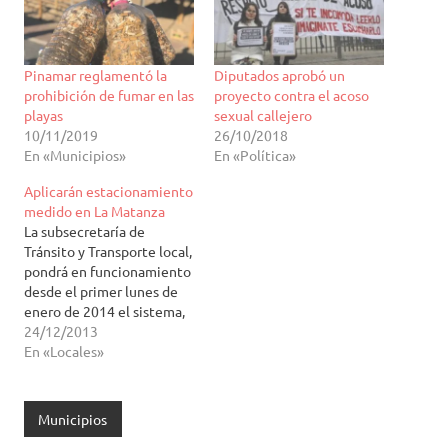
Pinamar reglamentó la
Diputados aprobó un
prohibición de fumar en las
proyecto contra el acoso
playas
sexual callejero
10/11/2019
26/10/2018
En «Municipios»
En «Política»
Aplicarán estacionamiento
medido en La Matanza
La subsecretaría de
Tránsito y Transporte local,
pondrá en funcionamiento
desde el primer lunes de
enero de 2014 el sistema,
aprobado por el Concejo
24/12/2013
Deliberante local, con el
En «Locales»
objetivo de ordenar el
tránsito en las zonas más
afectadas de Ramos Mejía
Municipios
y San Justo. Se prevé poder