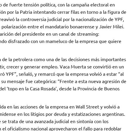
de fuerte tensión política, con la campaña electoral en
n por la Patria intentando cerrar filas en torno a la figura de
reavivó la controversia judicial por la nacionalización de YPF,
 polarización entre el mandatario bonaerense y Javier Milei.
aparición del presidente en un canal de streaming:
ndo disfrazado con un mameluco de la empresa que quiere
n de la petrolera como una de las decisiones más importantes
rtir, crecer y generar empleo. Vaca Muerta se convirtió en un
ó YPF”, señaló, y remarcó que la empresa volvió a estar “al
 de su mensaje fue categórica: “Frente a esta nueva agresión de
 del ‘topo en la Casa Rosada’, desde la Provincia de Buenos
ída en las acciones de la empresa en Wall Street y volvió a
unidense en los litigios por deuda y estatizaciones argentinas.
e trata de una avanzada judicial en sintonía con los
 el oficialismo nacional aprovecharon el fallo para redoblar