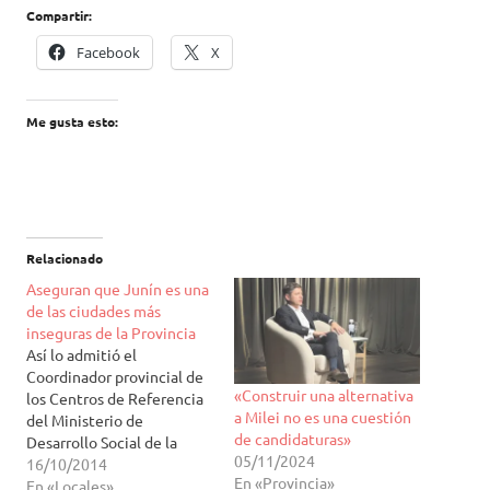
Compartir:
Facebook
X
Me gusta esto:
Relacionado
Aseguran que Junín es una
de las ciudades más
inseguras de la Provincia
Así lo admitió el
Coordinador provincial de
«Construir una alternativa
los Centros de Referencia
a Milei no es una cuestión
del Ministerio de
de candidaturas»
Desarrollo Social de la
05/11/2024
Nación y Concejal del FPV,
16/10/2014
En «Provincia»
Gustavo Traverso. El
En «Locales»