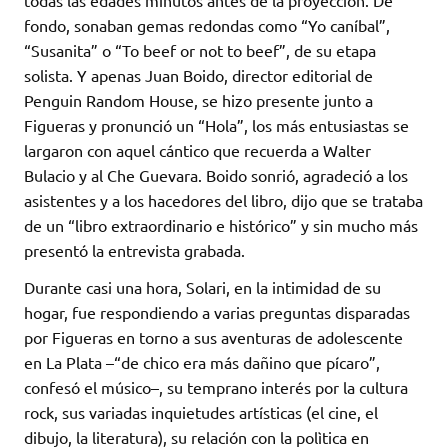
todas las edades minutos antes de la proyección. De
fondo, sonaban gemas redondas como “Yo caníbal”,
“Susanita” o “To beef or not to beef”, de su etapa
solista. Y apenas Juan Boido, director editorial de
Penguin Random House, se hizo presente junto a
Figueras y pronunció un “Hola”, los más entusiastas se
largaron con aquel cántico que recuerda a Walter
Bulacio y al Che Guevara. Boido sonrió, agradeció a los
asistentes y a los hacedores del libro, dijo que se trataba
de un “libro extraordinario e histórico” y sin mucho más
presentó la entrevista grabada.
Durante casi una hora, Solari, en la intimidad de su
hogar, fue respondiendo a varias preguntas disparadas
por Figueras en torno a sus aventuras de adolescente
en La Plata –“de chico era más dañino que pícaro”,
confesó el músico–, su temprano interés por la cultura
rock, sus variadas inquietudes artísticas (el cine, el
dibujo, la literatura), su relación con la polìtica en