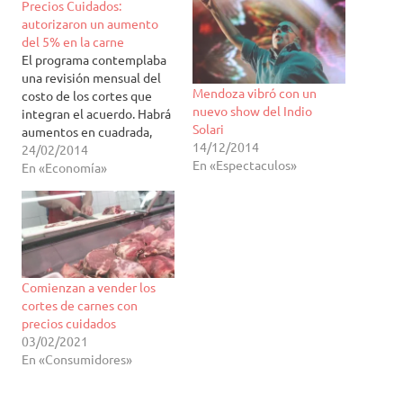
Precios Cuidados:
autorizaron un aumento
del 5% en la carne
El programa contemplaba
una revisión mensual del
Mendoza vibró con un
costo de los cortes que
nuevo show del Indio
integran el acuerdo. Habrá
Solari
aumentos en cuadrada,
14/12/2014
carne picada, marucha,
24/02/2014
En «Espectaculos»
roast beef, tapa de asado y
En «Economía»
tapa de nalga. En el
acuerdo alcanzado por el
Gobierno ya se había
indicado que iban a haber
revisiones trimestrales y
cada…
Comienzan a vender los
cortes de carnes con
precios cuidados
03/02/2021
En «Consumidores»